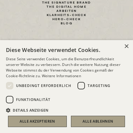
THE SIGNATURE BRAND
THE DIGITAL HOME
ARBEITEN
KLARHEITS-CHECK
HERO-CHECK
BLOG
×
Diese Webseite verwendet Cookies.
Diese Seite verwendet Cookies, um die Benutzerfreundlichkeit
unserer Website zu verbessern. Durch die weitere Nutzung dieser
Webseite stimmst du der Verwendung von Cookies gemäß der
STRATEGIE · BRANDING · WEBSITE
Cookie-Richtlinie zu.
Weitere Informationen
UNBEDINGT ERFORDERLICH
TARGETING
Bleib auf dem 
FUNKTIONALITÄT
Laufenden.
DETAILS ANZEIGEN
ALLE AKZEPTIEREN
ALLE ABLEHNEN