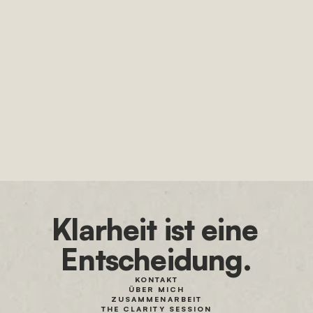
Content geht es 
trotzdem nicht.
Ein Freund von mir ist technisch einer der besten 
Fotografen, die ich kenne. Aber niemand weiß das. Weil 
er online nicht existiert. Was das mit deinem Marketing 
zu tun hat.
JETZT LESEN
9. APRIL 2024
Klarheit ist eine 
Entscheidung.
KONTAKT
ÜBER MICH
ZUSAMMENARBEIT
THE CLARITY SESSION