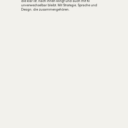
die klar ist, nach ihnen klingt und auch mit KI 
unverwechselbar bleibt. Mit Strategie, Sprache und 
Design, die zusammengehören.
FÜR 0€
ZUM KLARHEITS-CHECK