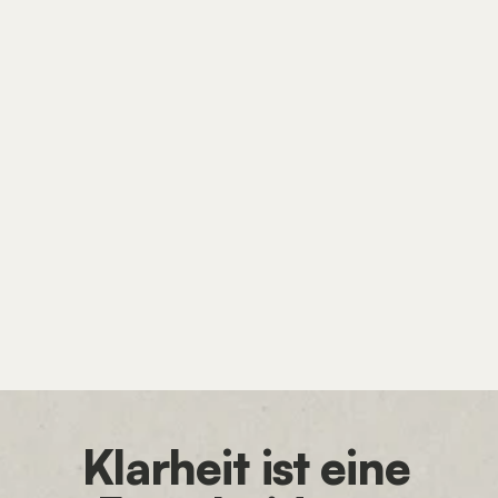
WEBDESIGN
WordPress, Framer
oder KI? Die bessere
Frage ist, wer deine
Website später pflegt.
Klarheit ist eine 