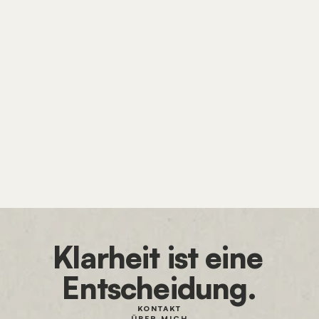
WEBDESIGN
WordPress, Framer
oder KI? Die bessere
Frage ist, wer deine
Website später pflegt.
Klarheit ist eine 
Entscheidung.
KONTAKT
ÜBER MICH