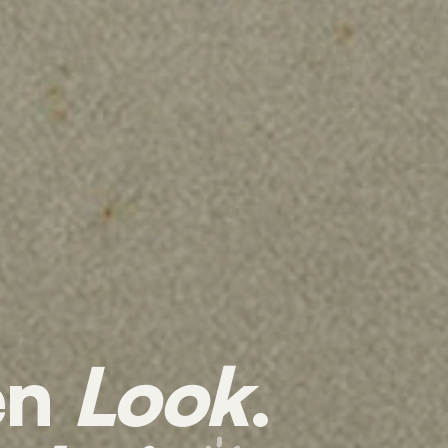
en
Look
.