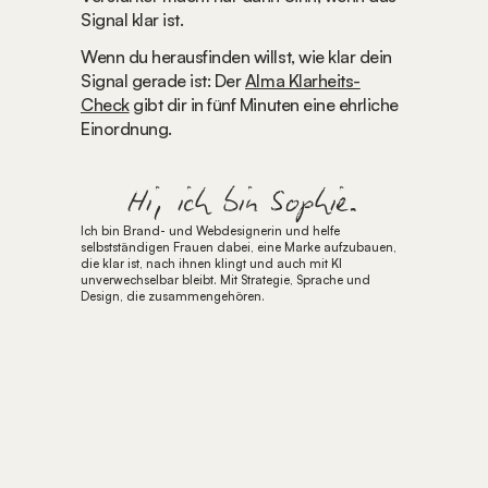
Signal klar ist.
Wenn du herausfinden willst, wie klar dein 
Signal gerade ist: Der 
Alma Klarheits-
Check
 gibt dir in fünf Minuten eine ehrliche 
Einordnung.
Hi, ich bin Sophie.
Ich bin Brand- und Webdesignerin und helfe 
selbstständigen Frauen dabei, eine Marke aufzubauen, 
die klar ist, nach ihnen klingt und auch mit KI 
unverwechselbar bleibt. Mit Strategie, Sprache und 
Design, die zusammengehören.
FÜR 0€