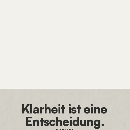
WEBDESIGN
WordPress, Framer
oder KI? Die bessere
Frage ist, wer deine
Website später pflegt.
Klarheit ist eine 
Entscheidung.
KONTAKT